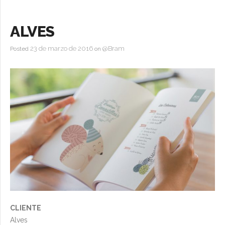
ALVES
23 de marzo de 2016
@Bram
Posted
on
CLIENTE
Alves