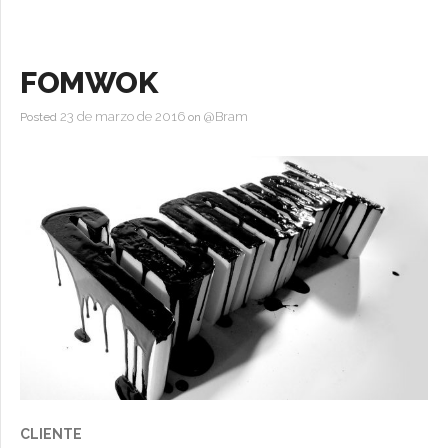
+ Otros
FOMWOK
23 de marzo de 2016
@Bram
Posted
on
CLIENTE