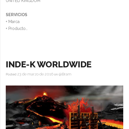
UNITED KINGDOM
SERVICIOS
+ Marca
+ Producto
+ Web
+ Video
+ Ilustración
+ Foto
INDE-K WORLDWIDE
23 de marzo de 2016
@Bram
Posted
on