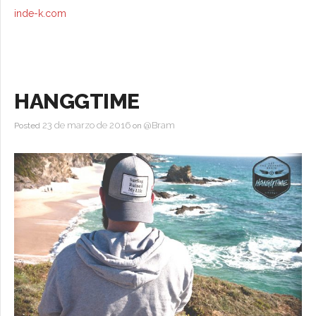
+ Otros
inde-k.com
HANGGTIME
23 de marzo de 2016
@Bram
Posted
on