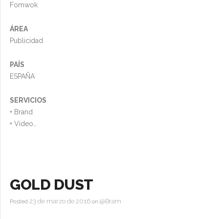
Fomwok
ÁREA
Publicidad
PAÍS
ESPAÑA
SERVICIOS
+ Brand
+ Video
+ Foto
+ Otros
GOLD DUST
23 de marzo de 2016
@Bram
Posted
on