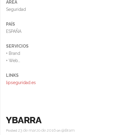
ÁREA
Seguridad
PAÍS
ESPAÑA
SERVICIOS
+ Brand
+ Web
+ Video
+ Otros
LINKS
lipseguridad.es
YBARRA
23 de marzo de 2016
@Bram
Posted
on