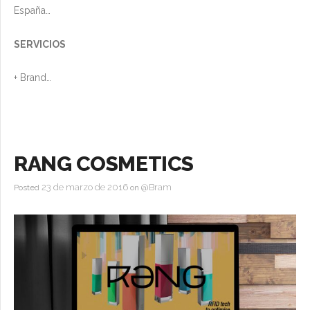
España
SERVICIOS
+ Brand
+ Deco
+ Otros
RANG COSMETICS
23 de marzo de 2016
@Bram
Posted
on