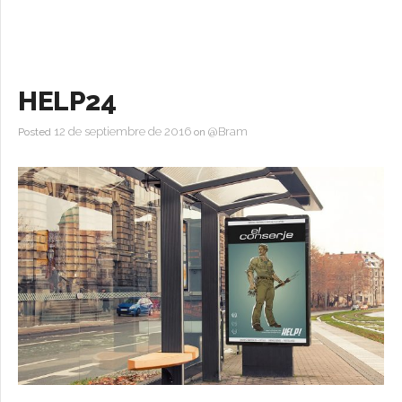
HELP24
12 de septiembre de 2016
@Bram
Posted
on