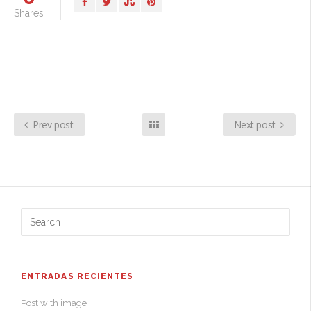
Shares
+ Otros
Prev post
Next post
ENTRADAS RECIENTES
Post with image